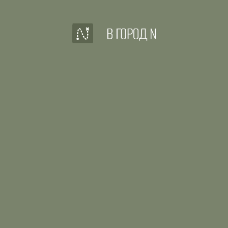
16.04.2024
Эйфория от
путешествия остается
на несколько месяцев
После поездки вы еще долго будете
вспоминать её, обсуждать с семьей,
делиться фотографиями в социальных
сетях, и планировать новое путешествие
с нами